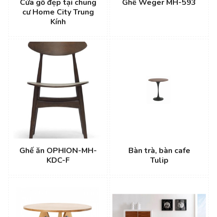
Cửa gỗ đẹp tại chung
Ghế Weger MH-593
cư Home City Trung
Kính
Ghế ăn OPHION-MH-
Bàn trà, bàn cafe
KDC-F
Tulip