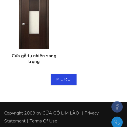
Cửa gỗ tự nhiên sang
trọng
MORE
Copyright 2009 by
CỬA GỖ LIM LÀO
|
Privacy
Statement
|
Terms Of Use