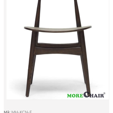
Mã:
MH-
KCN-F
.