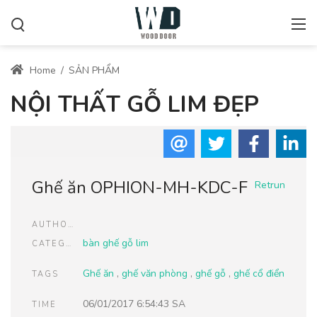
Home
/
SẢN PHẨM
NỘI THẤT GỖ LIM ĐẸP
Ghế ăn OPHION-MH-KDC-F
Retrun
AUTHOR
bàn ghế gỗ lim
CATEGORIES
Ghế ăn
,
ghế văn phòng
,
ghế gỗ
,
ghế cổ điển
TAGS
06/01/2017 6:54:43 SA
TIME